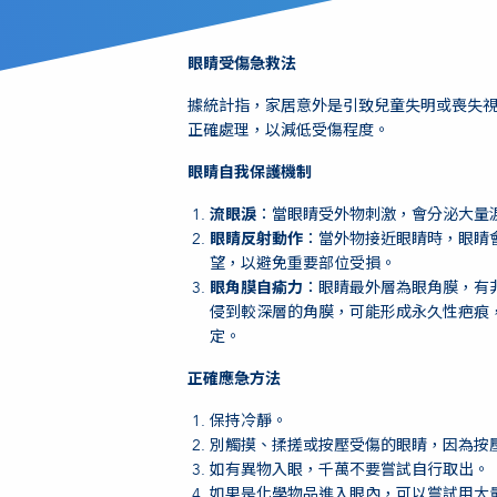
眼睛受傷急救法
據統計指，家居意外是引致兒童失明或喪失
正確處理，以減低受傷程度。
眼睛自我保護機制
流眼淚
：當眼睛受外物刺激，會分泌大量
眼睛反射動作
：當外物接近眼睛時，眼睛會
望，以避免重要部位受損。
眼角膜自瘉力
：眼睛最外層為眼角膜，有
侵到較深層的角膜，可能形成永久性疤痕
定。
正確應急方法
保持冷靜。
別觸摸、揉搓或按壓受傷的眼睛，因為按
如有異物入眼，千萬不要嘗試自行取出。
如果是化學物品進入眼內，可以嘗試用大