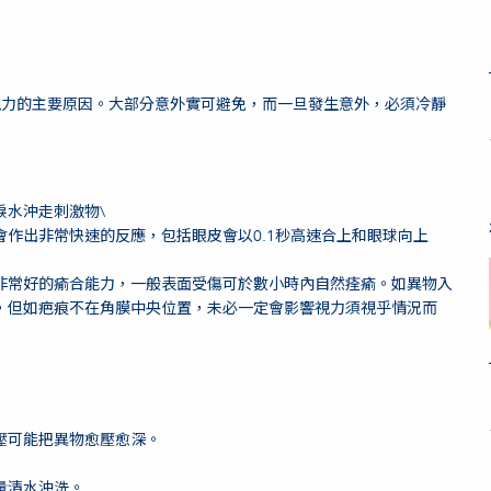
視力的主要原因。大部分意外實可避免，而一旦發生意外，必須冷靜
淚水沖走刺激物\
作出非常快速的反應，包括眼皮會以0.1秒高速合上和眼球向上
非常好的瘉合能力，一般表面受傷可於數小時內自然痊瘉。如異物入
，但如疤痕不在角膜中央位置，未必一定會影響視力須視乎情況而
壓可能把異物愈壓愈深。
量清水沖洗。