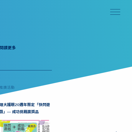
閱讀更多
推廣活動
理大護眼20週年限定「快閃遊
戲」— 成功挑戰贏獎品