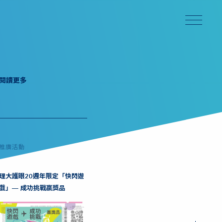
閱讀更多
推廣活動
理大護眼20週年限定「快閃遊
戲」— 成功挑戰贏獎品