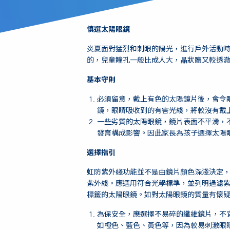
慎選太陽眼鏡
炎夏面對猛烈和刺眼的陽光，進行戶外活動
的，兒童瞳孔一般比成人大，晶狀體又較透
基本守則
必須留意，戴上有色的太陽鏡片後，會令
鏡，眼睛吸收到的有害光綫，將較沒有戴
一些劣質的太陽眼鏡，鏡片表面不平滑，
發育構成影響。因此家長為孩子選擇太陽
選擇指引
虹防紫外綫功能並不是由鏡片顏色深淺決定
紫外綫。應選用符合光學標準，並列明過濾紫外
標籤的太陽眼鏡。如對太陽眼鏡的質量有懷
為保安全，應選擇不易碎的纖維鏡片，不
如橙色、藍色、黃色等，因為較易刺激眼