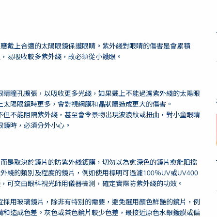
時應戴上合適的太陽眼鏡保護眼睛。紫外綫對眼睛的傷害是會累積
澈，易吸收較多紫外綫，故必須從小護眼。
眼睛瞳孔擴張，以吸收更多光綫，如果戴上不能過濾紫外綫的太陽眼
上太陽眼鏡時更多，會對視網膜和晶狀體造成更大的傷害。
不但不能阻隔紫外綫，甚至會令景物出現波浪紋或扭曲，對小童眼睛
眼鏡時，必須分外小心。
，而是取決於鏡片的防紫外綫鍍膜，切勿以為愈深色的鏡片愈能阻擋
綫的類別及程度的鏡片，例如使用標明可過濾100％UV或UV400
疑，可交由眼科視光師用儀器檢測，確定實際防紫外綫的功效。
宜採用玻璃鏡片，除非有特別的需要，避免選用顏色鮮艷的鏡片，例
睛和造成色差。灰色或茶色鏡片較少色差，最接近原色水銀鍍膜或偏