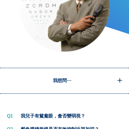
我想問⋯
Q1
我兒子有鴛鴦眼，會否變弱視？