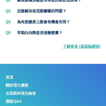
Q2
戴角膜矯形鏡是否有效控制近視加深？
Q3
怎樣解決老花眼矇矇的問題？
Q4
為何患糖尿上眼會有機會失明？
Q5
早期白內障是否很難察覺？
了解更多 (桌面版網頁)
首頁
關於理大護眼
全面眼科視光檢查
護眼Q&A