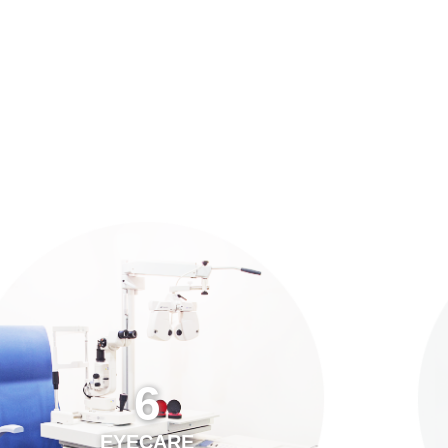
預約「全面眼科視光檢查」
21
Years of Services