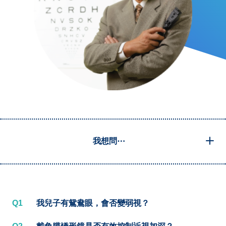
我想問⋯
Q1
我兒子有鴛鴦眼，會否變弱視？