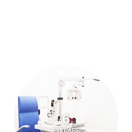
預約「全面眼科視光檢查」
21
Years of Services