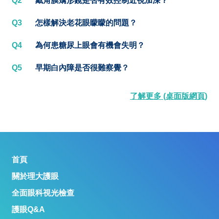
Q2
戴角膜矯形鏡是否有效控制近視加深？
Q3
怎樣解決老花眼矇矇的問題？
Q4
為何患糖尿上眼會有機會失明？
Q5
早期白內障是否很難察覺？
了解更多 (桌面版網頁)
首頁
關於理大護眼
全面眼科視光檢查
護眼Q&A