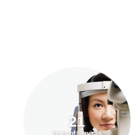
預約「全面眼科視光檢查」
21
Years of Services