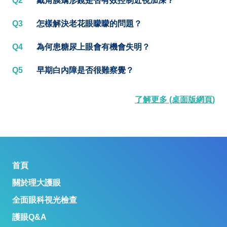
Q2
戴角膜矯形鏡是否有效控制近視加深？
Q3
怎樣解決老花眼矇矇的問題？
Q4
為何患糖尿上眼會有機會失明？
Q5
早期白內障是否很難察覺？
了解更多 (桌面版網頁)
首頁
關於理大護眼
全面眼科視光檢查
護眼Q&A