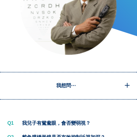
我想問⋯
Q1
我兒子有鴛鴦眼，會否變弱視？