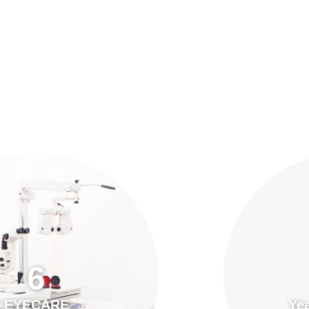
預約「全面眼科視光檢查」
21
Years of Services