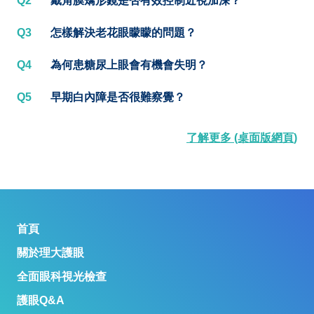
Q2
戴角膜矯形鏡是否有效控制近視加深？
Q3
怎樣解決老花眼矇矇的問題？
Q4
為何患糖尿上眼會有機會失明？
Q5
早期白內障是否很難察覺？
了解更多 (桌面版網頁)
首頁
關於理大護眼
全面眼科視光檢查
護眼Q&A