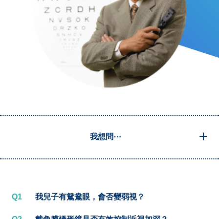
我想問⋯
Q1
我兒子有鴛鴦眼，會否變弱視？