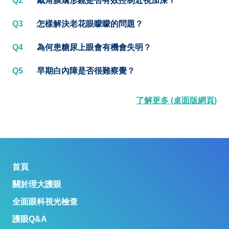
Q2
戴角膜矯形鏡是否有效控制近視加深？
Q3
怎樣解決老花眼矇矇的問題？
Q4
為何患糖尿上眼會有機會失明？
Q5
早期白內障是否很難察覺？
了解更多 (桌面版網頁)
首頁
關於理大護眼
全面眼科視光檢查
護眼Q&A