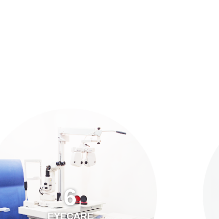
預約「全面眼科視光檢查」
21
Years of Services