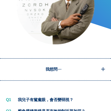
我想問⋯
Q1
我兒子有鴛鴦眼，會否變弱視？