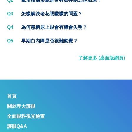
Q2
戴角膜矯形鏡是否有效控制近視加深？
Q3
怎樣解決老花眼矇矇的問題？
Q4
為何患糖尿上眼會有機會失明？
Q5
早期白內障是否很難察覺？
了解更多 (桌面版網頁)
首頁
關於理大護眼
全面眼科視光檢查
護眼Q&A