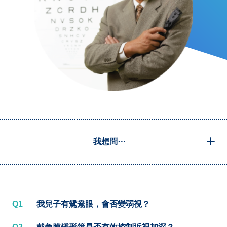
我想問⋯
Q1
我兒子有鴛鴦眼，會否變弱視？