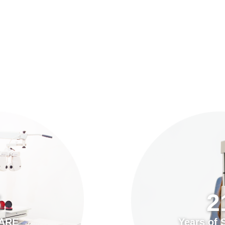
預約「全面眼科視光檢查」
21
Years of Services