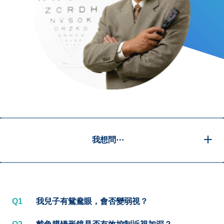
我想問⋯
Q1
我兒子有鴛鴦眼，會否變弱視？