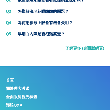
Q2
戴角膜矯形鏡是否有效控制近視加深？
Q3
怎樣解決老花眼矇矇的問題？
Q4
為何患糖尿上眼會有機會失明？
Q5
早期白內障是否很難察覺？
了解更多 (桌面版網頁)
首頁
關於理大護眼
全面眼科視光檢查
護眼Q&A