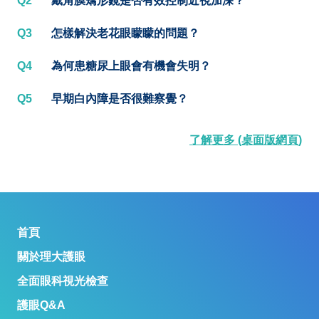
Q2
戴角膜矯形鏡是否有效控制近視加深？
Q3
怎樣解決老花眼矇矇的問題？
Q4
為何患糖尿上眼會有機會失明？
Q5
早期白內障是否很難察覺？
了解更多 (桌面版網頁)
首頁
關於理大護眼
全面眼科視光檢查
護眼Q&A