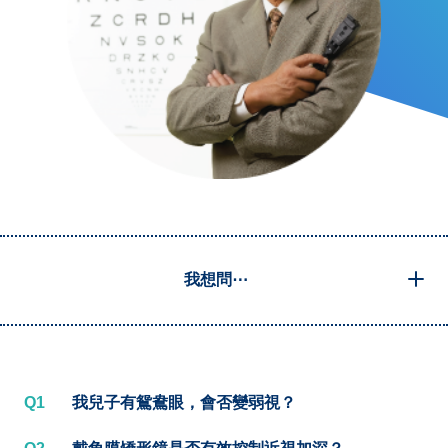
我想問⋯
Q1
我兒子有鴛鴦眼，會否變弱視？