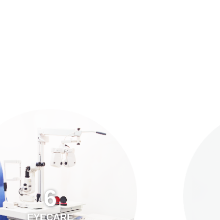
預約「全面眼科視光檢查」
21
Years of Services