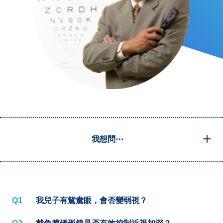
我想問⋯
Q1
我兒子有鴛鴦眼，會否變弱視？