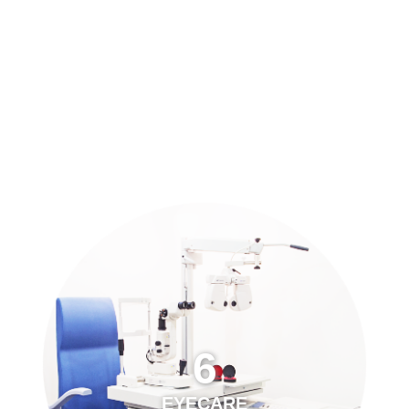
預約「全面眼科視光檢查」
21
Years of Services