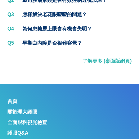
Q2
戴角膜矯形鏡是否有效控制近視加深？
Q3
怎樣解決老花眼矇矇的問題？
Q4
為何患糖尿上眼會有機會失明？
Q5
早期白內障是否很難察覺？
了解更多 (桌面版網頁)
首頁
關於理大護眼
全面眼科視光檢查
護眼Q&A