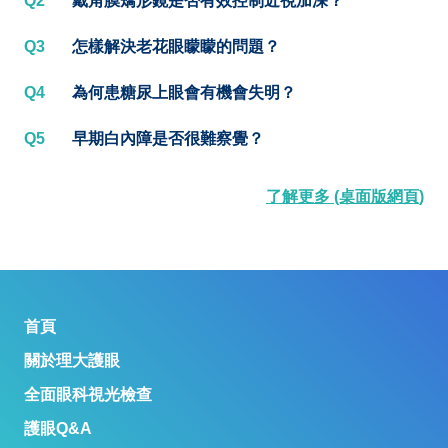
Q2
戴角膜矯形鏡是否有效控制近視加深？
Q3
怎樣解決老花眼矇矇的問題？
Q4
為何患糖尿上眼會有機會失明？
Q5
早期白內障是否很難察覺？
了解更多 (桌面版網頁)
首頁
關於理大護眼
全面眼科視光檢查
護眼Q&A