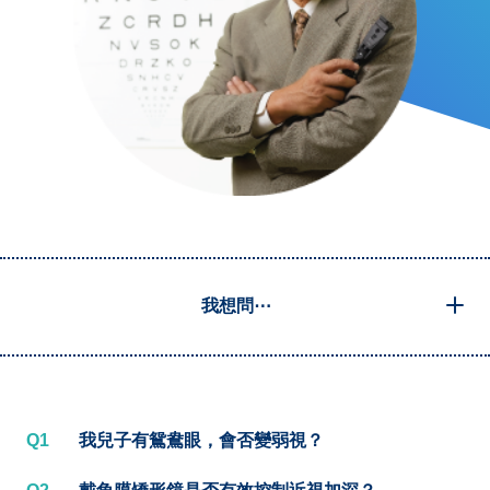
我想問⋯
Q1
我兒子有鴛鴦眼，會否變弱視？