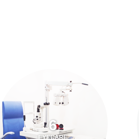
預約「全面眼科視光檢查」
21
Years of Services