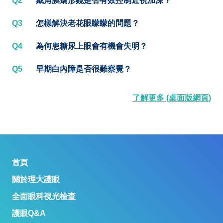
Q2
戴角膜矯形鏡是否有效控制近視加深？
Q3
怎樣解決老花眼矇矇的問題？
Q4
為何患糖尿上眼會有機會失明？
Q5
早期白內障是否很難察覺？
了解更多 (桌面版網頁)
首頁
關於理大護眼
全面眼科視光檢查
護眼Q&A