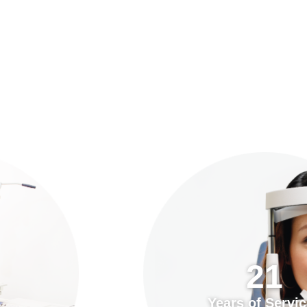
預約「全面眼科視光檢查」
21
Years of Services