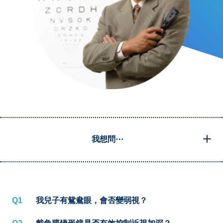
我想問⋯
Q1
我兒子有鴛鴦眼，會否變弱視？