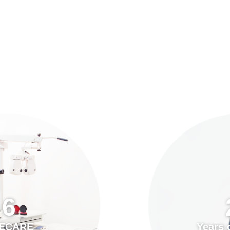
預約「全面眼科視光檢查」
21
Years of Services