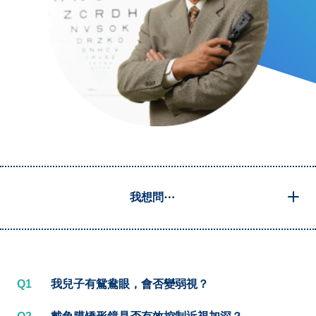
我想問⋯
Q1
我兒子有鴛鴦眼，會否變弱視？