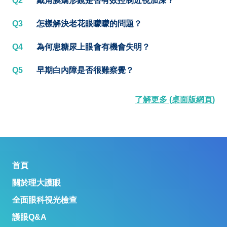
Q2
戴角膜矯形鏡是否有效控制近視加深？
Q3
怎樣解決老花眼矇矇的問題？
Q4
為何患糖尿上眼會有機會失明？
Q5
早期白內障是否很難察覺？
了解更多 (桌面版網頁)
首頁
關於理大護眼
全面眼科視光檢查
護眼Q&A