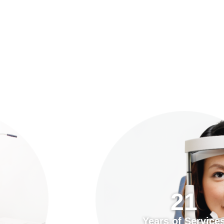
預約「全面眼科視光檢查」
21
Years of Services