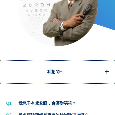
我想問⋯
Q1
我兒子有鴛鴦眼，會否變弱視？