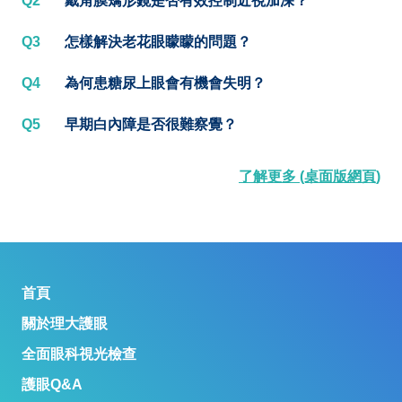
Q2
戴角膜矯形鏡是否有效控制近視加深？
Q3
怎樣解決老花眼矇矇的問題？
Q4
為何患糖尿上眼會有機會失明？
Q5
早期白內障是否很難察覺？
了解更多 (桌面版網頁)
首頁
關於理大護眼
全面眼科視光檢查
護眼Q&A