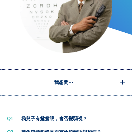
我想問⋯
Q1
我兒子有鴛鴦眼，會否變弱視？