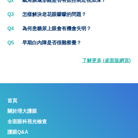
Q2
戴角膜矯形鏡是否有效控制近視加深？
Q3
怎樣解決老花眼矇矇的問題？
Q4
為何患糖尿上眼會有機會失明？
Q5
早期白內障是否很難察覺？
了解更多 (桌面版網頁)
首頁
關於理大護眼
全面眼科視光檢查
護眼Q&A