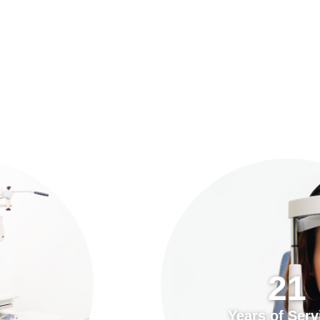
預約「全面眼科視光檢查」
21
Years of Services