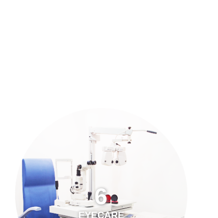
預約「全面眼科視光檢查」
21
Years of Services