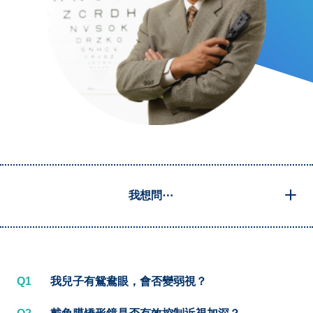
我想問⋯
Q1
我兒子有鴛鴦眼，會否變弱視？