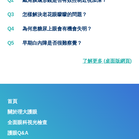
Q2
戴角膜矯形鏡是否有效控制近視加深？
Q3
怎樣解決老花眼矇矇的問題？
Q4
為何患糖尿上眼會有機會失明？
Q5
早期白內障是否很難察覺？
了解更多 (桌面版網頁)
首頁
關於理大護眼
全面眼科視光檢查
護眼Q&A