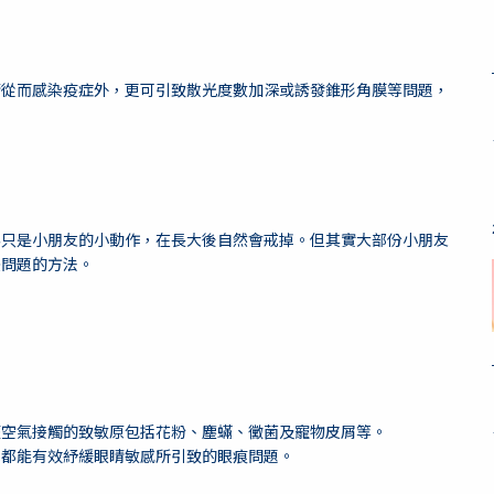
睛從而感染疫症外，更可引致散光度數加深或誘發錐形角膜等問題，
為只是小朋友的小動作，在長大後自然會戒掉。但其實大部份小朋友
決問題的方法。
經空氣接觸的致敏原包括花粉、塵蟎、黴菌及寵物皮屑等。
水都能有效紓緩眼睛敏感所引致的眼痕問題。