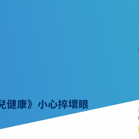
幼兒健康》小心捽壞眼