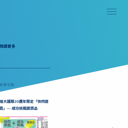
閱讀更多
推廣活動
理大護眼20週年限定「快閃遊
戲」— 成功挑戰贏獎品