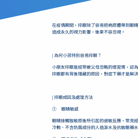
在疫情期間，捽眼除了容易把病原體帶到眼
造成永久的視力影響，後果不容忽視。
| 為何小孩特別容易捽眼？
小朋友捽眼是經常被父母忽略的壞習慣，認
捽眼都有背後隱藏的原因，對症下藥才是解
| 捽眼成因及處理方法
① 眼睛敏感
眼睛接觸致敏原後所引起的過敏反應，常見
冷敷、不含防腐成份的人造淚水及抗敏眼藥