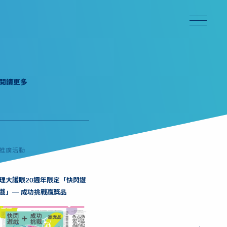
閱讀更多
推廣活動
理大護眼20週年限定「快閃遊
戲」— 成功挑戰贏獎品