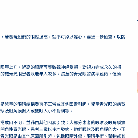
壓，若發現他們的眼壓過高，就不可掉以輕心，要進一步檢查，以防
致眼壓上升，過高的眼壓可導致視神經受損，對視力造成永久的損
，的確青光眼患者以老年人較多。孩童的青光眼發病率雖微，但幼
能是兒童的眼睛結構發育不正常或其他因素引起。兒童青光眼的病徵
眼球及眼角膜擴大或雙眼大小不對稱等。
通常成因不明，並非由其他因素引致；大部分患者的眼球及眼角膜擴
年開角性青光眼，患者三歲以後才發病，他們眼球及眼角膜的大小正
童青光眼是由其他原因所引起，包括眼睛外傷、眼睛手術、藥物或其