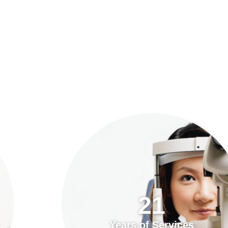
預約「全面眼科視光檢查」
21
Years of Services