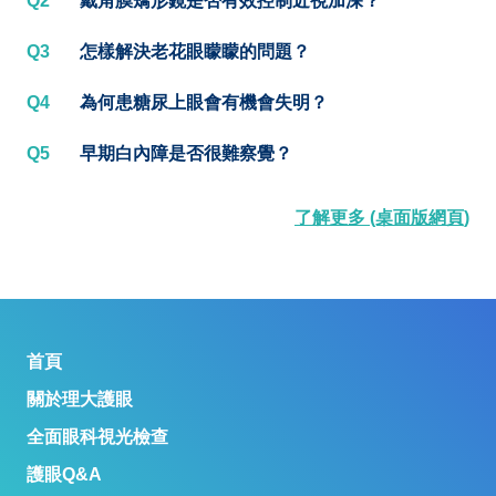
Q2
戴角膜矯形鏡是否有效控制近視加深？
Q3
怎樣解決老花眼矇矇的問題？
Q4
為何患糖尿上眼會有機會失明？
Q5
早期白內障是否很難察覺？
了解更多 (桌面版網頁)
首頁
關於理大護眼
全面眼科視光檢查
護眼Q&A