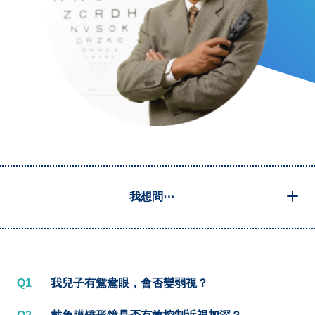
我想問⋯
Q1
我兒子有鴛鴦眼，會否變弱視？