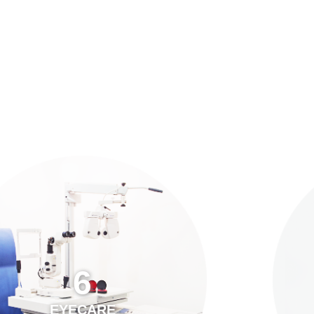
預約「全面眼科視光檢查」
21
Years of Services