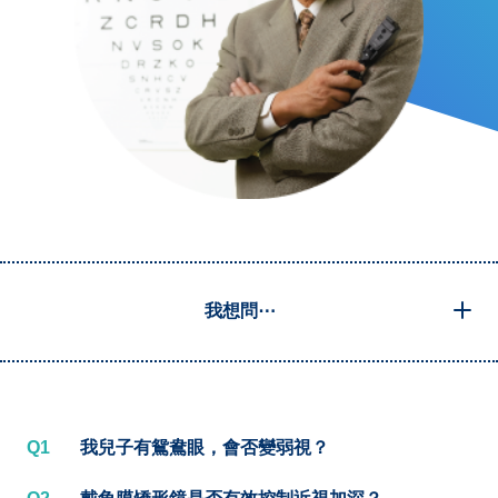
我想問⋯
Q1
我兒子有鴛鴦眼，會否變弱視？