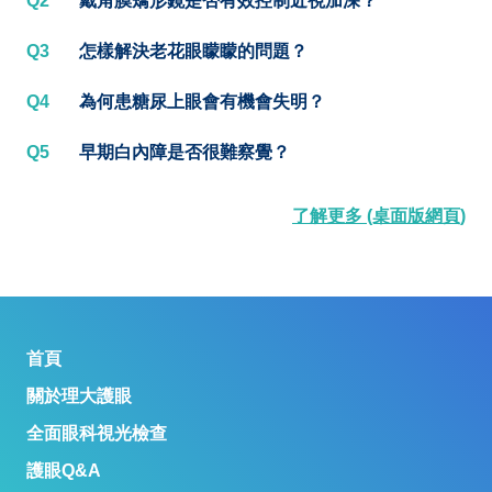
Q2
戴角膜矯形鏡是否有效控制近視加深？
Q3
怎樣解決老花眼矇矇的問題？
Q4
為何患糖尿上眼會有機會失明？
Q5
早期白內障是否很難察覺？
了解更多 (桌面版網頁)
首頁
關於理大護眼
全面眼科視光檢查
護眼Q&A