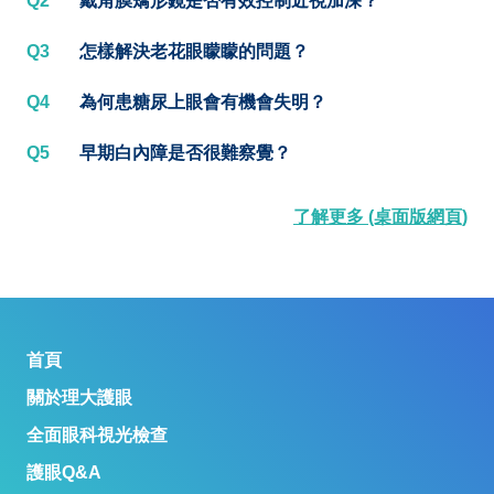
Q2
戴角膜矯形鏡是否有效控制近視加深？
Q3
怎樣解決老花眼矇矇的問題？
Q4
為何患糖尿上眼會有機會失明？
Q5
早期白內障是否很難察覺？
了解更多 (桌面版網頁)
首頁
關於理大護眼
全面眼科視光檢查
護眼Q&A