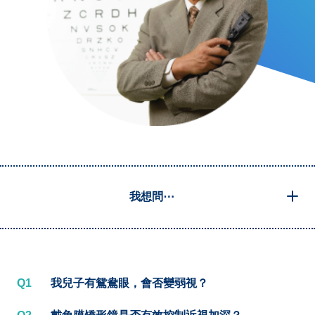
我想問⋯
Q1
我兒子有鴛鴦眼，會否變弱視？