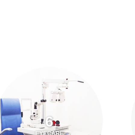
預約「全面眼科視光檢查」
21
Years of Services