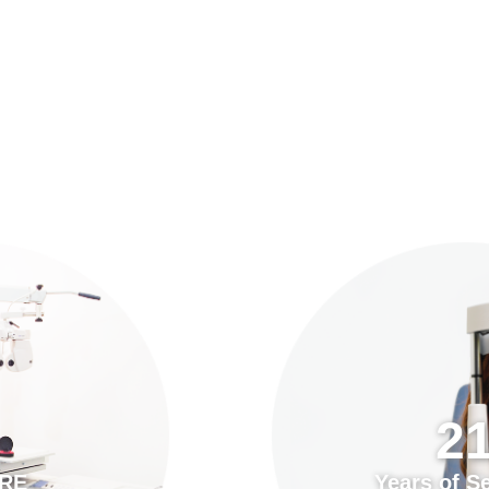
預約「全面眼科視光檢查」
21
Years of Services