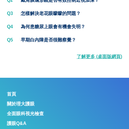
Q2
戴角膜矯形鏡是否有效控制近視加深？
Q3
怎樣解決老花眼矇矇的問題？
Q4
為何患糖尿上眼會有機會失明？
Q5
早期白內障是否很難察覺？
了解更多 (桌面版網頁)
首頁
關於理大護眼
全面眼科視光檢查
護眼Q&A