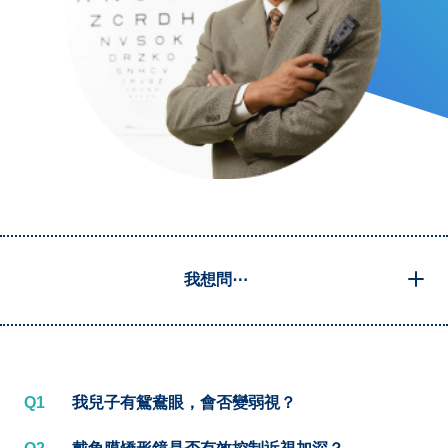
我想問⋯
Q1
我兒子有鴛鴦眼，會否變弱視？