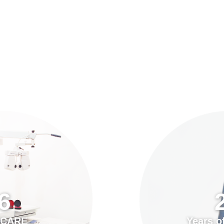
預約「全面眼科視光檢查」
21
Years of Services