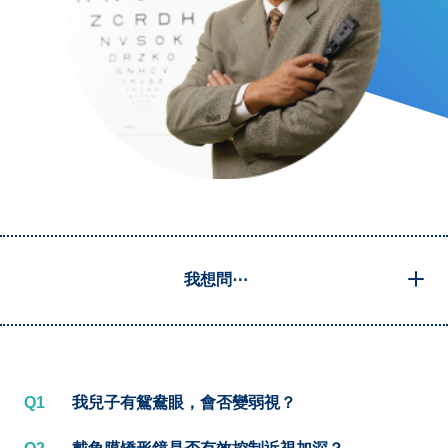
我想問⋯
Q1
我兒子有鴛鴦眼，會否變弱視？