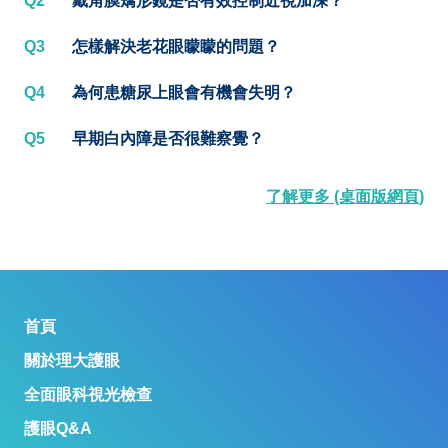
Q2
戴角膜矯形鏡是否有效控制近視加深？
Q3
怎樣解決老花眼矇矇的問題？
Q4
為何患糖尿上眼會有機會失明？
Q5
早期白內障是否很難察覺？
了解更多 (桌面版網頁)
首頁
關於理大護眼
全面眼科視光檢查
護眼Q&A