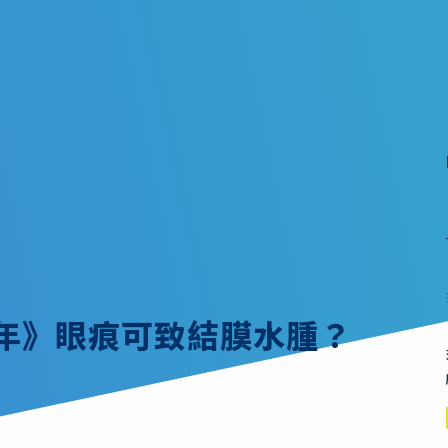
童年》眼痕可致結膜水腫？