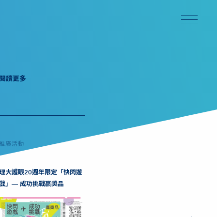
閱讀更多
推廣活動
理大護眼20週年限定「快閃遊
戲」— 成功挑戰贏獎品