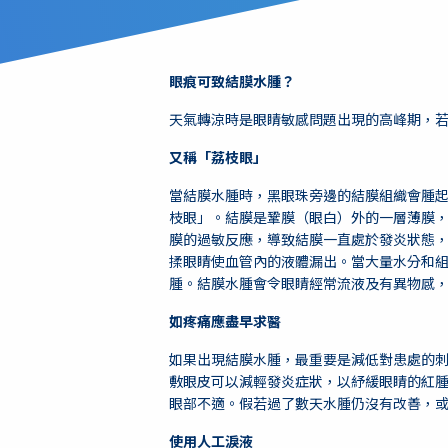
眼痕可致結膜水腫？
天氣轉涼時是眼睛敏感問題出現的高峰期，
又稱「荔枝眼」
當結膜水腫時，黑眼珠旁邊的結膜組織會腫
枝眼」。結膜是鞏膜（眼白）外的一層薄膜
膜的過敏反應，導致結膜一直處於發炎狀態
揉眼睛使血管內的液體漏出。當大量水分和
腫。結膜水腫會令眼睛經常流液及有異物感
如疼痛應盡早求醫
如果出現結膜水腫，最重要是減低對患處的
敷眼皮可以減輕發炎症狀，以紓緩眼睛的紅
眼部不適。假若過了數天水腫仍沒有改善，
使用人工淚液