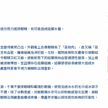
若過分用力搓揉眼睛，有可能造成結膜水腫。
起並變得異常凸出，外觀看上去像眼睛長了「荔枝肉」，故又稱「荔
，含有血管、纖維組織及淋巴管。花粉、寵物皮屑和灰塵會引發眼結
，令眼睛又紅又痕。過敏狀態下的結膜微絲血管通透性變高，加上搓
組織液被釋放，並且積存在結膜組織，結膜便很容易被撐大造成水
，嚴重時更會令視力模糊和出現重影。
刺激，千萬不要揉眼睛和戴隱形眼鏡。使用泡過冰水的毛巾或冰袋冷
腫不適。除了冰敷患處，抗敏眼藥水亦可以抑制敏感發炎反應，減輕
或眼睛出現嚴重痕癢或疼痛，應盡早求醫以排除其他疾病的可能性。