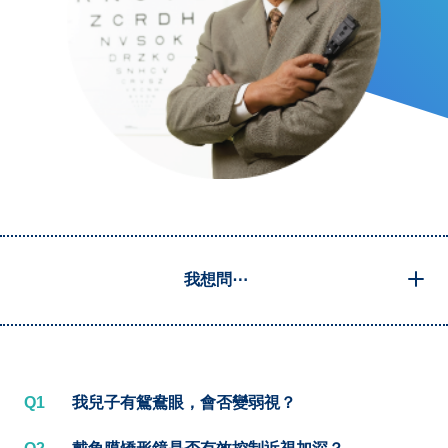
我想問⋯
Q1
我兒子有鴛鴦眼，會否變弱視？