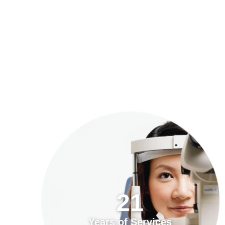
預約「全面眼科視光檢查」
21
Years of Services