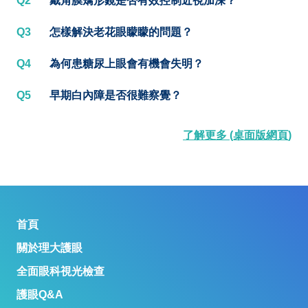
Q2
戴角膜矯形鏡是否有效控制近視加深？
Q3
怎樣解決老花眼矇矇的問題？
Q4
為何患糖尿上眼會有機會失明？
Q5
早期白內障是否很難察覺？
了解更多 (桌面版網頁)
首頁
關於理大護眼
全面眼科視光檢查
護眼Q&A