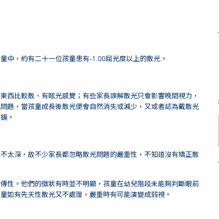
中，約有二十一位孩童患有-1.00屈光度以上的散光。
看東西比較散、有眩光感覺；有些家長誤解散光只會影響晚間視力，
光問題，當孩童成長後散光便會自然消失或減少，又或者認為戴散光
眼鏡。
識不太深，故不少家長都忽略散光問題的嚴重性，不知道沒有矯正散
遺傳性。他們的徵狀有時並不明顯，孩童在幼兒階段未能夠判斷眼前
幼童如有先天性散光又不處理，嚴重時有可能演變成弱視。