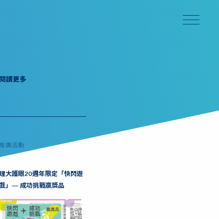
閱讀更多
推廣活動
理大護眼20週年限定「快閃遊
戲」— 成功挑戰贏獎品