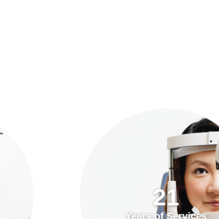
預約「全面眼科視光檢查」
21
Years of Services