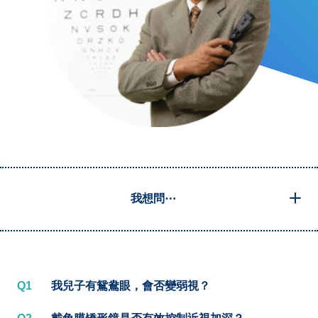
我想問⋯
Q1
我兒子有鴛鴦眼，會否變弱視？