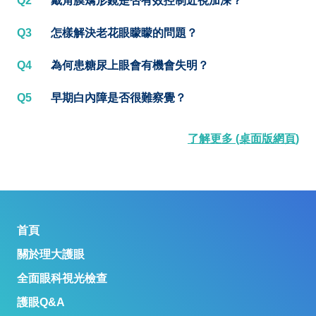
Q2
戴角膜矯形鏡是否有效控制近視加深？
Q3
怎樣解決老花眼矇矇的問題？
Q4
為何患糖尿上眼會有機會失明？
Q5
早期白內障是否很難察覺？
了解更多 (桌面版網頁)
首頁
關於理大護眼
全面眼科視光檢查
護眼Q&A