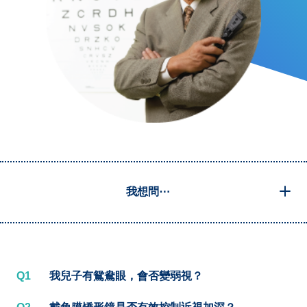
我想問⋯
Q1
我兒子有鴛鴦眼，會否變弱視？