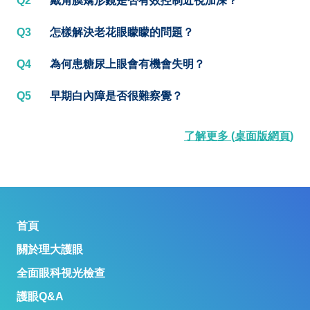
Q2
戴角膜矯形鏡是否有效控制近視加深？
Q3
怎樣解決老花眼矇矇的問題？
Q4
為何患糖尿上眼會有機會失明？
Q5
早期白內障是否很難察覺？
了解更多 (桌面版網頁)
首頁
關於理大護眼
全面眼科視光檢查
護眼Q&A