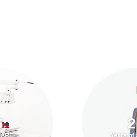
預約「全面眼科視光檢查」
21
Years of Services