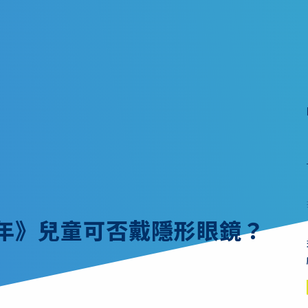
童年》兒童可否戴隱形眼鏡？