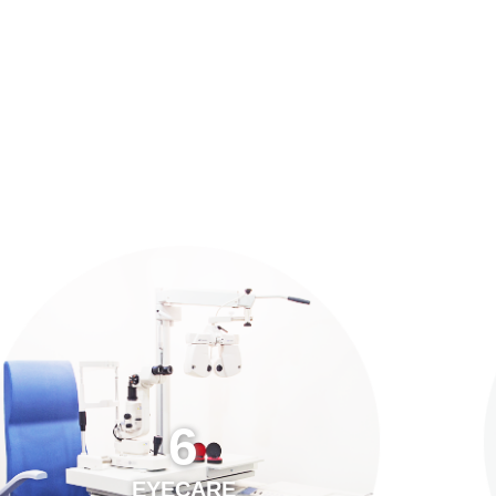
預約「全面眼科視光檢查」
21
Years of Services