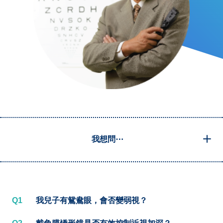
我想問⋯
Q1
我兒子有鴛鴦眼，會否變弱視？