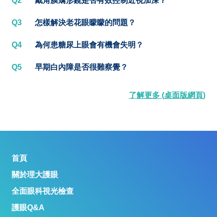
Q2
戴角膜矯形鏡是否有效控制近視加深？
Q3
怎樣解決老花眼矇矇的問題？
Q4
為何患糖尿上眼會有機會失明？
Q5
早期白內障是否很難察覺？
了解更多 (桌面版網頁)
首頁
關於理大護眼
全面眼科視光檢查
護眼Q&A