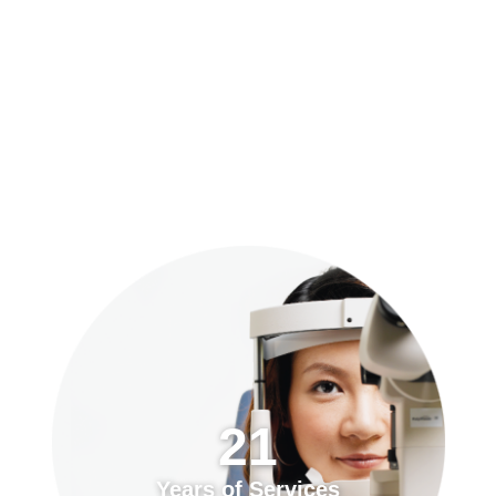
預約「全面眼科視光檢查」
21
Years of Services