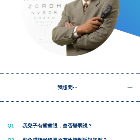
我想問⋯
Q1
我兒子有鴛鴦眼，會否變弱視？