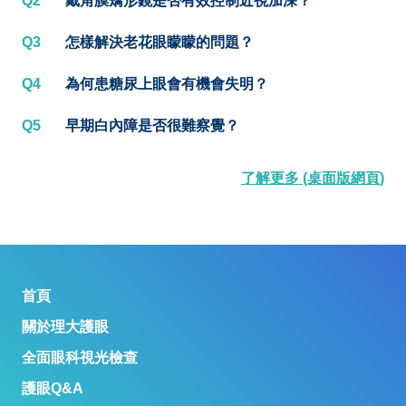
Q2
戴角膜矯形鏡是否有效控制近視加深？
Q3
怎樣解決老花眼矇矇的問題？
Q4
為何患糖尿上眼會有機會失明？
Q5
早期白內障是否很難察覺？
了解更多 (桌面版網頁)
首頁
關於理大護眼
全面眼科視光檢查
護眼Q&A