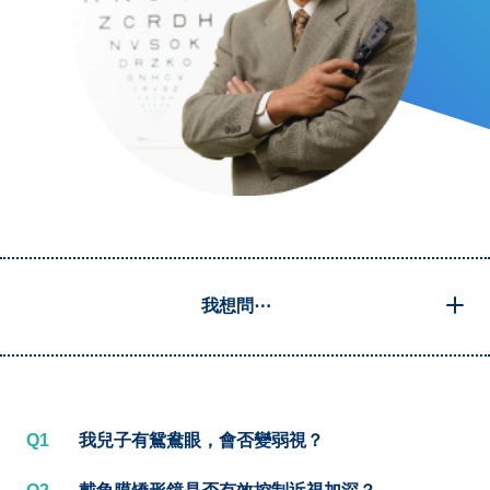
我想問⋯
Q1
我兒子有鴛鴦眼，會否變弱視？