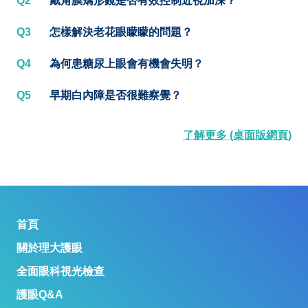
Q2
戴角膜矯形鏡是否有效控制近視加深？
Q3
怎樣解決老花眼矇矇的問題？
Q4
為何患糖尿上眼會有機會失明？
Q5
早期白內障是否很難察覺？
了解更多 (桌面版網頁)
首頁
關於理大護眼
全面眼科視光檢查
護眼Q&A