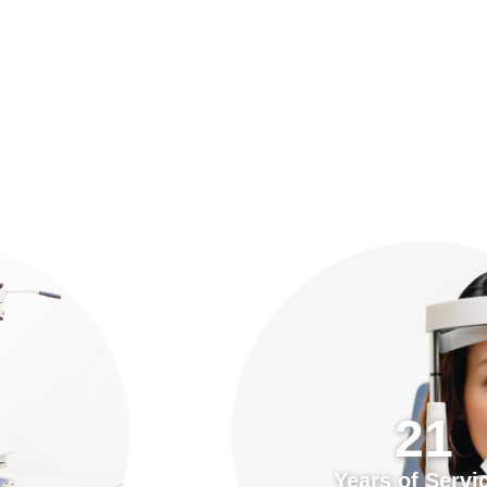
預約「全面眼科視光檢查」
21
Years of Services