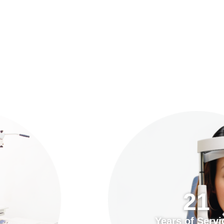
預約「全面眼科視光檢查」
21
Years of Services