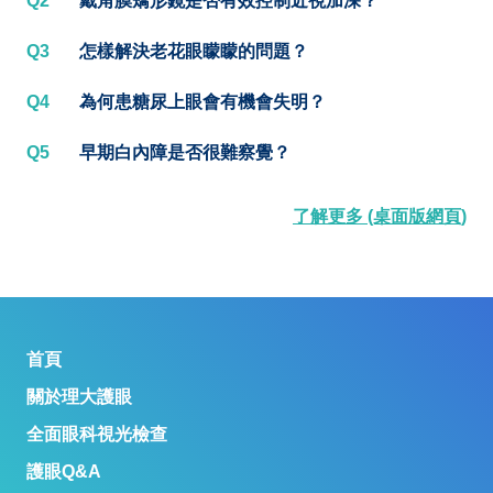
Q2
戴角膜矯形鏡是否有效控制近視加深？
Q3
怎樣解決老花眼矇矇的問題？
Q4
為何患糖尿上眼會有機會失明？
Q5
早期白內障是否很難察覺？
了解更多 (桌面版網頁)
首頁
關於理大護眼
全面眼科視光檢查
護眼Q&A