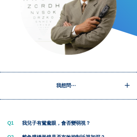
我想問⋯
Q1
我兒子有鴛鴦眼，會否變弱視？