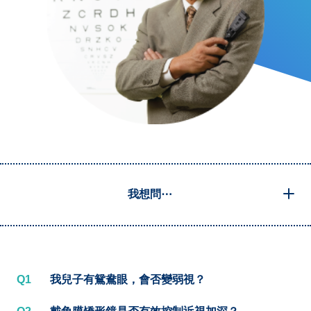
我想問⋯
Q1
我兒子有鴛鴦眼，會否變弱視？