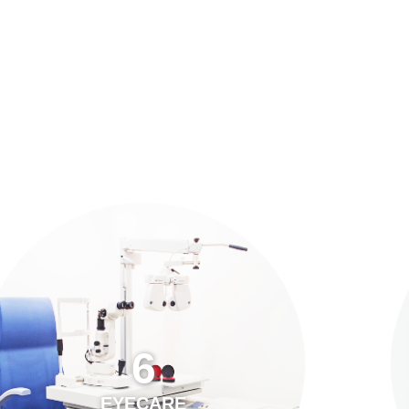
預約「全面眼科視光檢查」
21
Years of Services