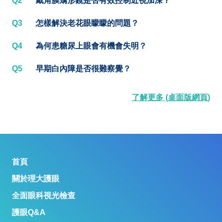
Q2
戴角膜矯形鏡是否有效控制近視加深？
Q3
怎樣解決老花眼矇矇的問題？
Q4
為何患糖尿上眼會有機會失明？
Q5
早期白內障是否很難察覺？
了解更多 (桌面版網頁)
首頁
關於理大護眼
全面眼科視光檢查
護眼Q&A