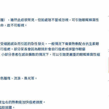
粒腫），雖然此症很常見，但如處理不當或忽視，可引致眼眶蜂窩性
致命，故不可輕視。
）受細菌感染而引起的急性發炎，一般情況下需要熱敷配合抗生素眼
自行痊癒。部分家長會因為眼挑針會自行痊癒或誤當作眼瘡
嚴重性，小部分患者在感染擴散的情況下，可以引致更嚴重的眼眶蜂窩性組
黃色腫塊、流淚、畏光等。
度左右的熱敷能加快痊癒速度。
協助放膿。