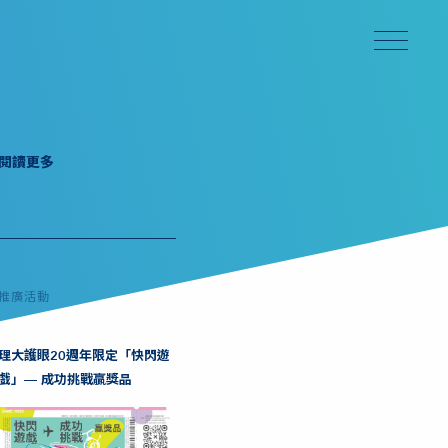
閱讀更多
推廣活動
理大護眼20週年限定「快閃遊
戲」— 成功挑戰贏獎品