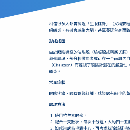
相信很多人都曾試過「生眼挑針」（又稱麥
組織炎，有機會感染大腦，甚至蔓延全身而
形成成因
由於眼瞼邊緣的油脂腺（瞼板腺或蔡斯氏腺
藥膏處理，部分輕微患者或可在一至兩周內
（Chalazion）而輕視了眼挑針潛在的
織炎。
常見症狀
眼瞼疼痛、眼瞼邊緣紅腫、感染處有細小的
處理方法
使用抗生素眼膏。
配合一天數次，每次十分鐘，大約四十五
如感染處為毛囊中心，可考慮拔除該睫毛