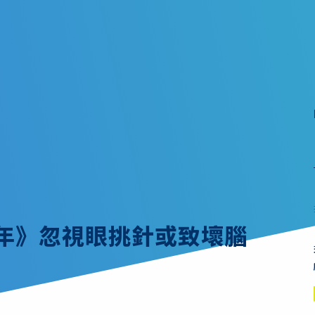
童年》忽視眼挑針或致壞腦