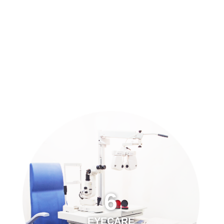
預約「全面眼科視光檢查」
21
Years of Services