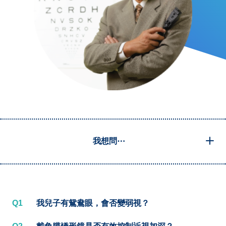
我想問⋯
Q1
我兒子有鴛鴦眼，會否變弱視？