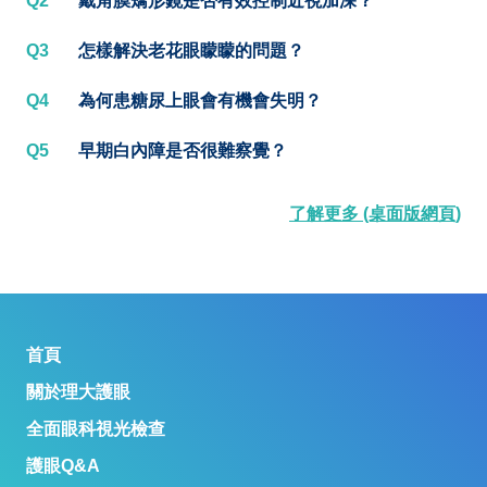
Q2
戴角膜矯形鏡是否有效控制近視加深？
Q3
怎樣解決老花眼矇矇的問題？
Q4
為何患糖尿上眼會有機會失明？
Q5
早期白內障是否很難察覺？
了解更多 (桌面版網頁)
首頁
關於理大護眼
全面眼科視光檢查
護眼Q&A