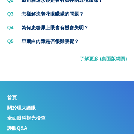
Q2
戴角膜矯形鏡是否有效控制近視加深？
Q3
怎樣解決老花眼矇矇的問題？
Q4
為何患糖尿上眼會有機會失明？
Q5
早期白內障是否很難察覺？
了解更多 (桌面版網頁)
首頁
關於理大護眼
全面眼科視光檢查
護眼Q&A