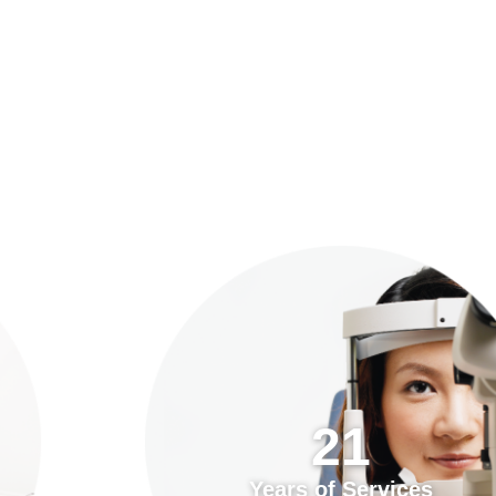
預約「全面眼科視光檢查」
21
Years of Services