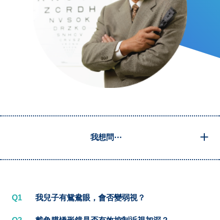
我想問⋯
Q1
我兒子有鴛鴦眼，會否變弱視？