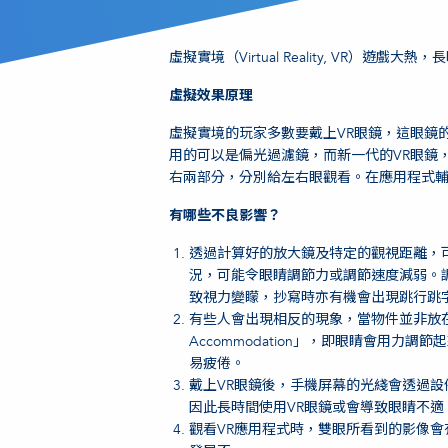
虛擬實境（Virtual Reality, VR
虛擬效果原理
虛擬實境的玩家多數要戴上VR眼鏡，這眼鏡
用的可以是偏光過濾鏡，而新一代的VR眼鏡
右兩部分，分別給左右眼觀看。在應用程式
有哪些不良影響？
透過計算好的放大鏡及特定的觀視距離，
況，可能令眼睛調節力或調節速度減弱。
致視力變矇，抄寫時亦有機會出現跳行跳
有些人會出現相反的現象，當物件並非放在遠
Accommodation」，即眼睛會用
易疲倦。
戴上VR眼鏡後，手機屏幕的光綫會透過
因此長時間使用VR眼鏡或會導致眼睛不適
觀看VR應用程式時，雙眼所看到的影像