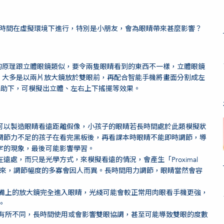
）遊戲大熱，長時間在虛擬環境下進行，特別是小朋友，會為眼睛帶來甚麼影響？
的原理跟立體眼鏡類似，要令兩隻眼睛看到的東西不一樣，立體眼鏡
，大多是以兩片放大鏡放於雙眼前，再配合智能手機將畫面分割成左
輔助下，可模擬出立體、左右上下搖擺等效果。
可以製造眼睛看遠距離假像，小孩子的眼睛若長時間處於此類模擬狀
調節力不足的孩子在看完黑板後，再看課本時眼睛不能即時調節，導
字的現象，最後可能影響學習。
處，而只是光學方式，來模擬看遠的情況，會產生「Proximal
力調節起來，調節幅度的多寡會因人而異。長時間用力調節，眼睛當然會容
設備上的放大鏡完全進入眼睛，光綫可能會較正常用肉眼看手機更強，
。
會有所不同，長時間使用或會影響雙眼協調，甚至可能導致雙眼的度數