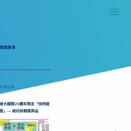
閱讀更多
推廣活動
理大護眼20週年限定「快閃遊
戲」— 成功挑戰贏獎品