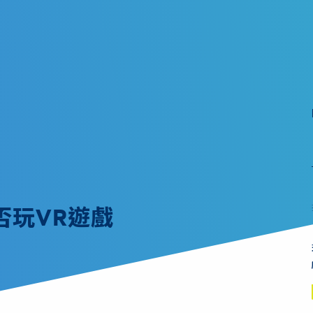
否玩VR遊戲