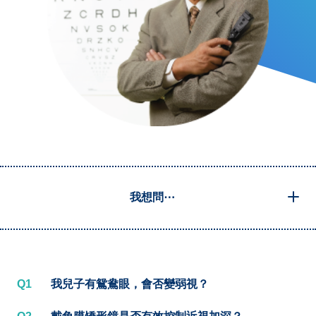
我想問⋯
Q1
我兒子有鴛鴦眼，會否變弱視？