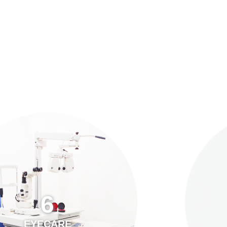
預約「全面眼科視光檢查」
21
Years of Services