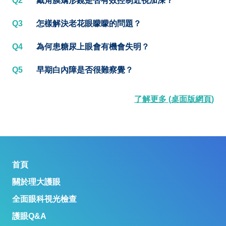
Q2
戴角膜矯形鏡是否有效控制近視加深？
Q3
怎樣解決老花眼矇矇的問題？
Q4
為何患糖尿上眼會有機會失明？
Q5
早期白內障是否很難察覺？
了解更多 (桌面版網頁)
首頁
關於理大護眼
全面眼科視光檢查
護眼Q&A