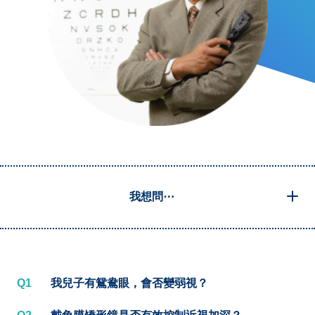
我想問⋯
Q1
我兒子有鴛鴦眼，會否變弱視？