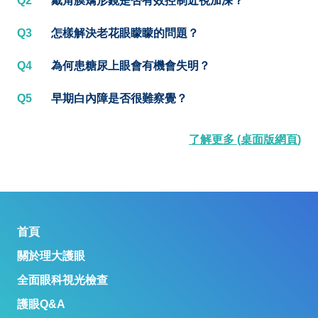
Q2
戴角膜矯形鏡是否有效控制近視加深？
Q3
怎樣解決老花眼矇矇的問題？
Q4
為何患糖尿上眼會有機會失明？
Q5
早期白內障是否很難察覺？
了解更多 (桌面版網頁)
首頁
關於理大護眼
全面眼科視光檢查
護眼Q&A