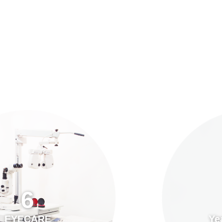
預約「全面眼科視光檢查」
21
Years of Services