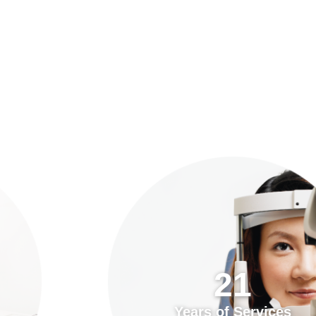
預約「全面眼科視光檢查」
21
Years of Services