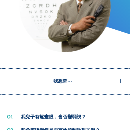
我想問⋯
Q1
我兒子有鴛鴦眼，會否變弱視？