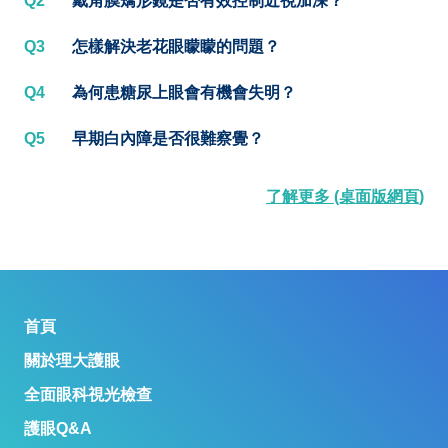
Q2
戴角膜矯形鏡是否有效控制近視加深？
Q3
怎樣解決老花眼矇矇的問題？
Q4
為何患糖尿上眼會有機會失明？
Q5
早期白內障是否很難察覺？
了解更多 (桌面版網頁)
首頁
關於理大護眼
全面眼科視光檢查
護眼Q&A