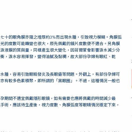
七十的眼角膜亦隨之增厚約3%而出現水腫，引致視力模糊。角膜弧
散光的度數可能轉變也很大，原先佩戴的鏡片度數便不適合。另角膜
。淚液膜的質與量，同樣產生很大變化，因荷爾蒙會影響淚水減少分
失衡，淚水容易揮發，變得油膩及黏稠，故大部份孕婦有眼紅、乾
常水腫，容易引致眼瞼發炎及長眼瘡等問題。外觀上，有部份孕婦可
膚亦有較多色素積聚，即所謂的「黑眼圈」。不過，這種情況一般也
懷孕期間不適宜佩戴隱形眼鏡，如有需要也應將佩戴的時間減少最
視手術，應該待生產後，視力度數、角膜弧度等眼睛情況穩定下來，