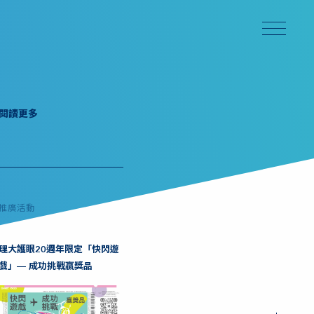
閱讀更多
推廣活動
理大護眼20週年限定「快閃遊
戲」— 成功挑戰贏獎品