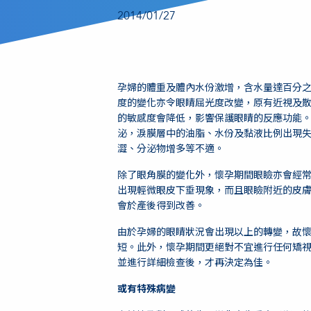
2014/01/27
孕婦的體重及體內水份激增，含水量達百分之
度的變化亦令眼睛屈光度改變，原有近視及
的敏感度會降低，影響保護眼睛的反應功能
泌，淚膜層中的油脂、水份及黏液比例出現
澀、分泌物增多等不適。
除了眼角膜的變化外，懷孕期間眼瞼亦會經
出現輕微眼皮下垂現象，而且眼瞼附近的皮
會於產後得到改善。
由於孕婦的眼睛狀況會出現以上的轉變，故
短。此外，懷孕期間更絕對不宜進行任何矯
並進行詳細檢查後，才再決定為佳。
或有特殊病變