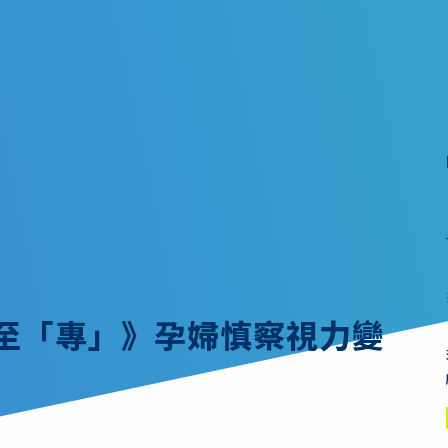
健至「專」》孕婦慎察視力變