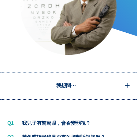
我想問⋯
Q1
我兒子有鴛鴦眼，會否變弱視？