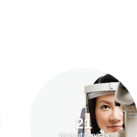
預約「全面眼科視光檢查」
21
Years of Services