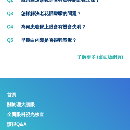
Q2
戴角膜矯形鏡是否有效控制近視加深？
Q3
怎樣解決老花眼矇矇的問題？
Q4
為何患糖尿上眼會有機會失明？
Q5
早期白內障是否很難察覺？
了解更多 (桌面版網頁)
首頁
關於理大護眼
全面眼科視光檢查
護眼Q&A