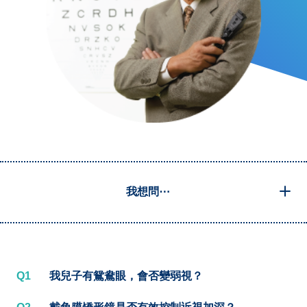
我想問⋯
Q1
我兒子有鴛鴦眼，會否變弱視？