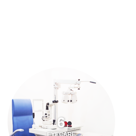
預約「全面眼科視光檢查」
21
Years of Services