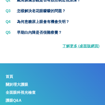
Q2
戴角膜矯形鏡是否有效控制近視加深？
Q3
怎樣解決老花眼矇矇的問題？
Q4
為何患糖尿上眼會有機會失明？
Q5
早期白內障是否很難察覺？
了解更多 (桌面版網頁)
首頁
關於理大護眼
全面眼科視光檢查
護眼Q&A