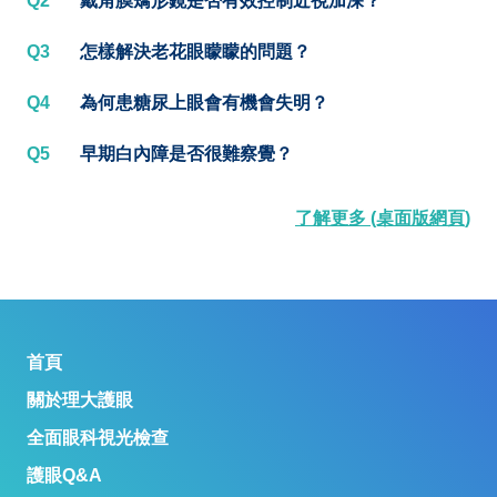
Q2
戴角膜矯形鏡是否有效控制近視加深？
Q3
怎樣解決老花眼矇矇的問題？
Q4
為何患糖尿上眼會有機會失明？
Q5
早期白內障是否很難察覺？
了解更多 (桌面版網頁)
首頁
關於理大護眼
全面眼科視光檢查
護眼Q&A