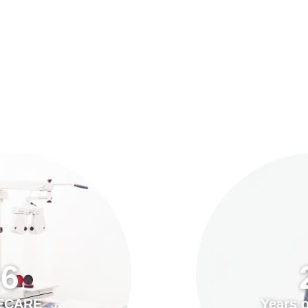
預約「全面眼科視光檢查」
21
Years of Services