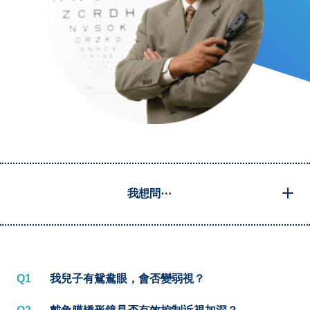
我想問⋯
Q1
我兒子有鴛鴦眼，會否變弱視？