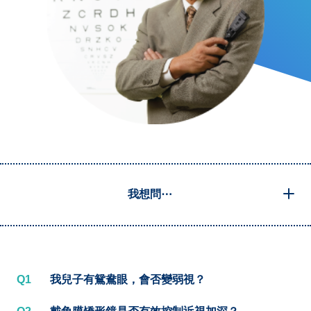
我想問⋯
Q1
我兒子有鴛鴦眼，會否變弱視？