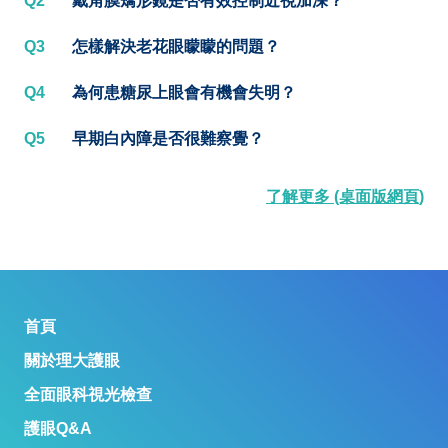
Q2
戴角膜矯形鏡是否有效控制近視加深？
Q3
怎樣解決老花眼矇矇的問題？
Q4
為何患糖尿上眼會有機會失明？
Q5
早期白內障是否很難察覺？
了解更多 (桌面版網頁)
首頁
關於理大護眼
全面眼科視光檢查
護眼Q&A