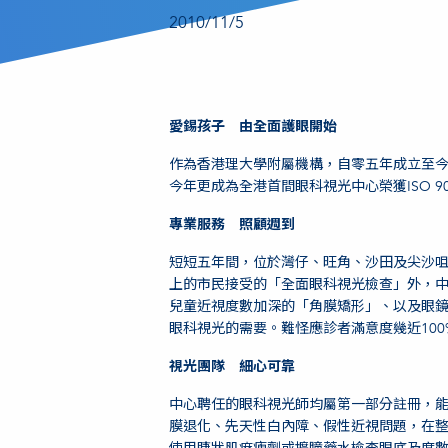
2010/11/5
愛錫孩子 由全面護眼開始
作為香港理大學附屬機構，自零五年成立至
今年更成為全港首間眼科視光中心榮獲ISO 9
專業服務 照顧週到
短短五年間，位於灣仔、旺角、沙田及尖沙咀
上的市民接受的「全面眼科視光檢查」外，
兒童近視度數加深的「角膜矯形」、以及眼
眼科視光的需要。難怪應診者滿意度幾近100
視光團隊 細心可靠
中心聘任的眼科視光師均屬第一部分註冊，
膜退化、先天性白內障、假性近視問題，在整