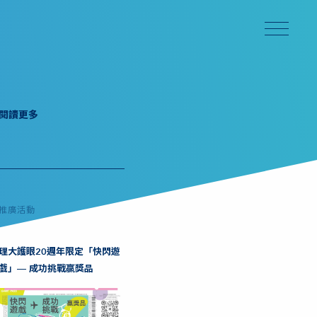
閱讀更多
推廣活動
理大護眼20週年限定「快閃遊
戲」— 成功挑戰贏獎品