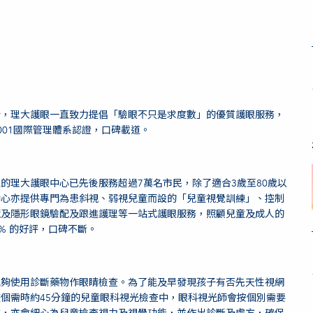
今，理大護眼一直致力提倡「驗眼不只是求度數」的優質護眼服務，
001國際管理體系認證，口碑載道。
的理大護眼中心已先後服務超過7萬名市民，除了適合3歲至80歲以
中心亦提供專門為患斜視、弱視兒童而設的「兒童視覺訓練」、控制
鏡及隱形眼鏡驗配及跟進護理等一站式護眼服務，照顧兒童及成人的
% 的好評，口碑不斷。
能夠使用診斷藥物作眼睛檢查。為了能及早發現孩子有否先天性視網
個需時約45分鐘的兒童眼科視光檢查中，眼科視光師會按個別需要