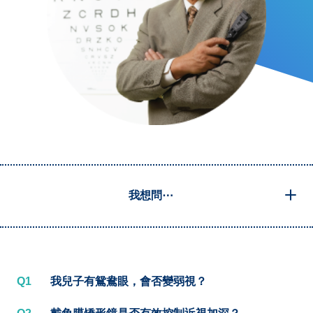
我想問⋯
Q1
我兒子有鴛鴦眼，會否變弱視？