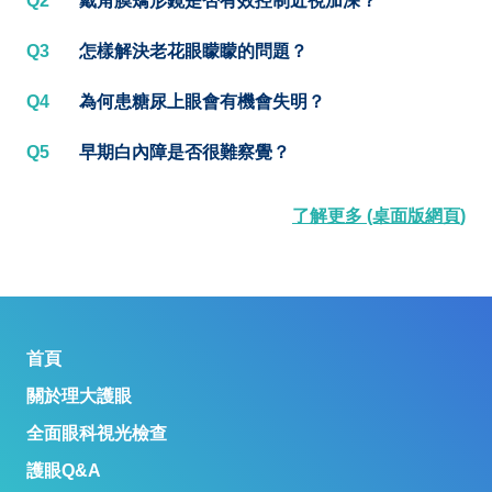
Q2
戴角膜矯形鏡是否有效控制近視加深？
Q3
怎樣解決老花眼矇矇的問題？
Q4
為何患糖尿上眼會有機會失明？
Q5
早期白內障是否很難察覺？
了解更多 (桌面版網頁)
首頁
關於理大護眼
全面眼科視光檢查
護眼Q&A