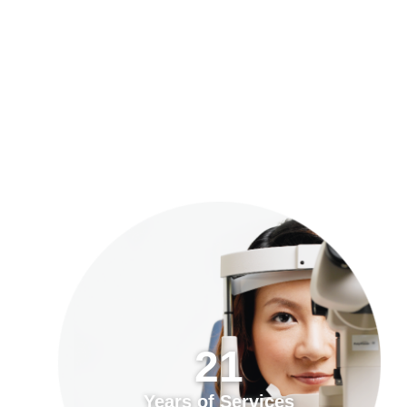
預約「全面眼科視光檢查」
21
Years of Services