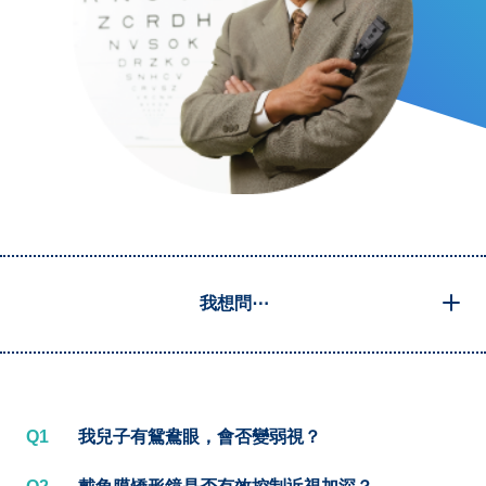
我想問⋯
Q1
我兒子有鴛鴦眼，會否變弱視？