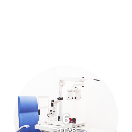
預約「全面眼科視光檢查」
21
Years of Services