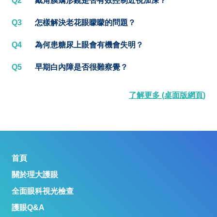
Q2
戴角膜矯形鏡是否有效控制近視加深？
Q3
怎樣解決老花眼矇矇的問題？
Q4
為何患糖尿上眼會有機會失明？
Q5
早期白內障是否很難察覺？
了解更多 (桌面版網頁)
首頁
關於理大護眼
全面眼科視光檢查
護眼Q&A